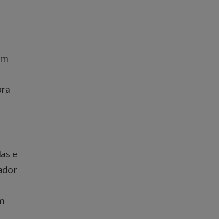
em
ora
das e
ador
em