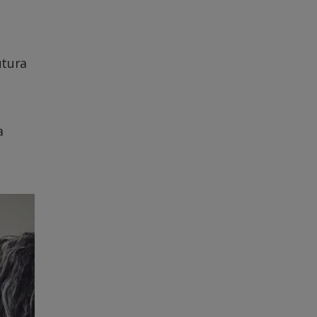
utura
a