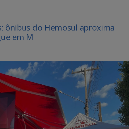
s: ônibus do Hemosul aproxima
gue em M