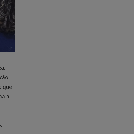
ea,
nção
o que
ma a
e