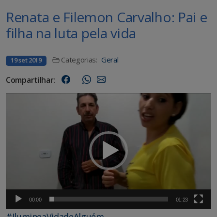
Renata e Filemon Carvalho: Pai e
filha na luta pela vida
Categorias:
Geral
19 set 2019
Compartilhar:
Tocador
de
vídeo
00:00
01:23
#
IlumineaVidadeAlguém