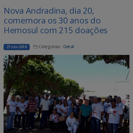
Nova Andradina, dia 20,
comemora os 30 anos do
Hemosul com 215 doações
Categorias:
Geral
21 nov 2018