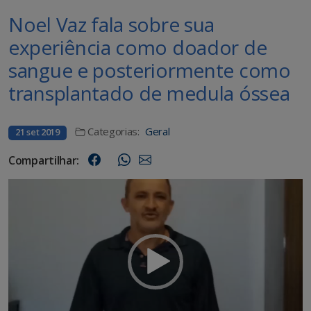
Noel Vaz fala sobre sua
experiência como doador de
sangue e posteriormente como
transplantado de medula óssea
Categorias:
Geral
21 set 2019
Compartilhar:
Tocador
de
vídeo