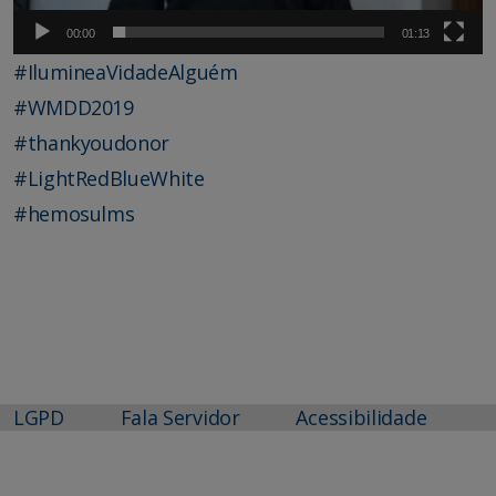
00:00
01:13
#
IlumineaVidadeAlguém
#
WMDD2019
#
thankyoudonor
#
LightRedBlueWhite
#
hemosulms
LGPD
Fala Servidor
Acessibilidade