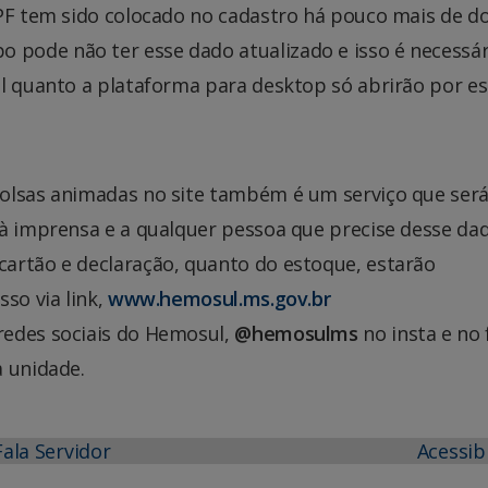
CPF tem sido colocado no cadastro há pouco mais de do
pode não ter esse dado atualizado e isso é necessár
al quanto a plataforma para desktop só abrirão por e
bolsas animadas no site também é um serviço que ser
 à imprensa e a qualquer pessoa que precise desse da
artão e declaração, quanto do estoque, estarão
so via link,
www.hemosul.ms.gov.br
redes sociais do Hemosul,
@hemosulms
no insta e no 
a unidade.
Fala Servidor
Acessib