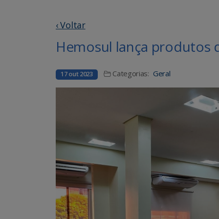
‹ Voltar
Hemosul lança produtos d
Categorias:
Geral
17 out 2023