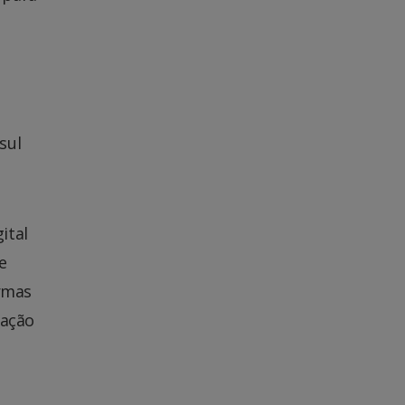
sul
ital
e
ormas
zação