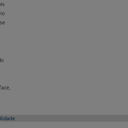
is
io
sse
á
do
face,
ilidade