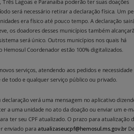
, Três Lagoas e Paranaíba poderão ter suas doações
íodo será necessário retirar a declaração física. Um p
unidades era físico até pouco tempo. A declaração sair
reve, os doadores desses municípios também alcançar
sistema será único. Outros municípios nos quais há
o Hemosul Coordenador estão 100% digitalizados.
 novos serviços, atendendo aos pedidos e necessidade
de todo e qualquer serviço público ou privado.
u declaração verá uma mensagem no aplicativo dizend
ecer a uma unidade no ato da doação ou enviar um e-ma
a ter seu CPF atualizado. O prazo para atualização 
er enviado para
atualizaseucpf@hemosul.ms.gov.br
De