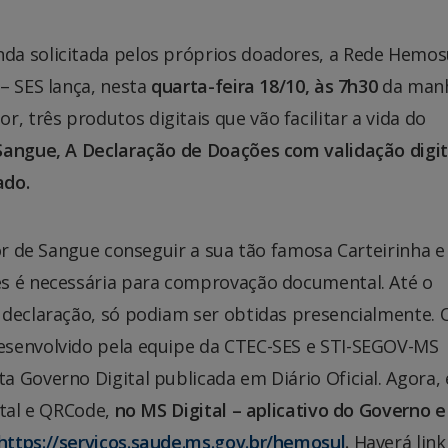
da solicitada pelos próprios doadores, a Rede Hemos
– SES lança, nesta
quarta-feira 18/10, às 7h30
da manh
três produtos digitais que vão facilitar a vida do
Sangue, A Declaração de Doações com validação digit
ado.
or de Sangue conseguir a sua tão famosa Carteirinha e
es é necessária para comprovação documental. Até o
 declaração, só podiam ser obtidas presencialmente. 
esenvolvido pela equipe da CTEC-SES e STI-SEGOV-MS
 Governo Digital publicada em Diário Oficial. Agora, 
ital e QRCode,
no MS Digital – aplicativo do Governo e
https://servicos.saude.ms.gov.br/hemosul
.
Haverá link