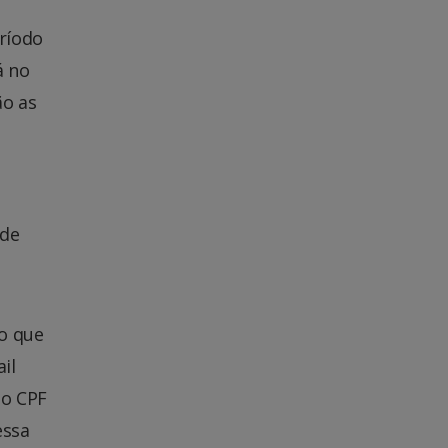
eríodo
á no
ão as
 de
o que
il
do CPF
ssa