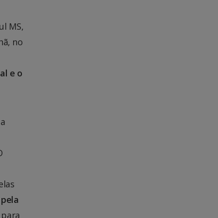
ul MS,
ã, no
al e o
 a
O
elas
 pela
 para