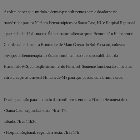
A coleta de sangue, medula e demais procedimentos com o doador serão
transferidos para os Núcleos Hemoterápicos da Santa Casa, HU e Hospital Regional,
a partir do dia 17 de março. É importante salientar que o Hemosul é o Hemocentro
Coordenador de toda a Hemorrede de Mato Grosso do Sul. Portanto, todos os
serviços de hemoterapia do Estado continuam sob a responsabilidade da
Hemorrede-MS, conseqüentemente, do Hemosul. Somente funcionarão em outras
estruturas pertencentes à Hemorrede-MS para que possamos reformar a sede.
Doador, atenção para o horário de atendimento em cada Núcleo Hemoterápico:
• Santa Casa: segunda a sexta: 7h às 17h
sábado: 7h às 11h30
• Hospital Regional: segunda a sexta: 7h às 17h