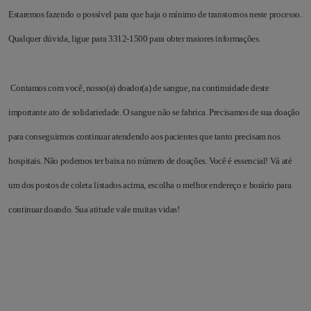
Estaremos fazendo o possível para que haja o mínimo de transtornos neste processo.
Qualquer dúvida, ligue para 3312-1500 para obter maiores informações.
Contamos com você, nosso(a) doador(a) de sangue, na continuidade deste
importante ato de solidariedade. O sangue não se fabrica. Precisamos de sua doação
para conseguirmos continuar atendendo aos pacientes que tanto precisam nos
hospitais. Não podemos ter baixa no número de doações. Você é essencial! Vá até
um dos postos de coleta listados acima, escolha o melhor endereço e horário para
continuar doando. Sua atitude vale muitas vidas!