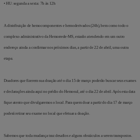
• HU: segunda a sexta: 7h às 12h
A distribuição de hemocomponentes e hemoderivados (24h), bem como todo o
complexo administrativo da Hemorrede-MS, estarão atendendo em um outro
endereço ainda a confirmar nos próximos dias, a partir de 22 de abril, uma outra
etapa.
Doadores que fizerem sua doação até o dia 15 de março poderão buscar seus exames
e declarações ainda aqui no prédio do Hemosul, até o dia 22 de abril. Após esta data
fique atento que divulgaremos o local. Para quem doar a partir do dia 17 de março
poderá retirar seu exame no local que efetuar a doação.
Sabemos que toda mudança traz desafios e alguns obstáculos a serem transpostos.