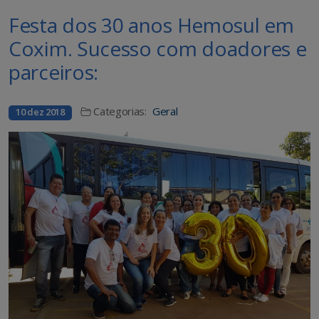
Festa dos 30 anos Hemosul em
Coxim. Sucesso com doadores e
parceiros:
Categorias:
Geral
10 dez 2018