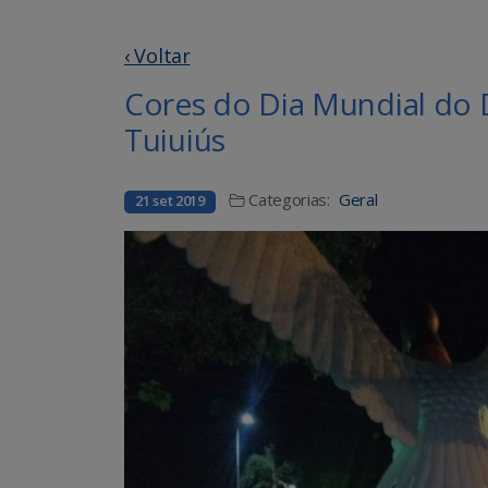
‹ Voltar
Cores do Dia Mundial do
Tuiuiús
Categorias:
Geral
21 set 2019