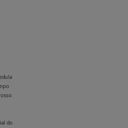
edula
ampo
rosso
al do