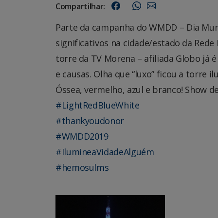
Compartilhar:
Parte da campanha do WMDD – Dia Mun
significativos na cidade/estado da Re
torre da TV Morena – afiliada Globo já
e causas. Olha que “luxo” ficou a torre
Óssea, vermelho, azul e branco! Show de
#
LightRedBlueWhite
#
thankyoudonor
#
WMDD2019
#
IlumineaVidadeAlguém
#h
emosulms