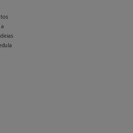
tos
 a
ideias
edula