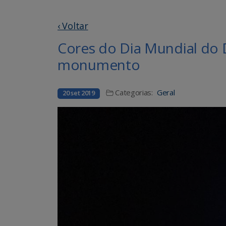
‹ Voltar
Cores do Dia Mundial do
monumento
Categorias:
Geral
20 set 2019